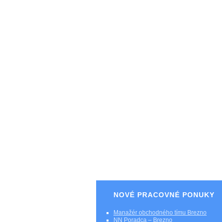
NOVÉ PRACOVNÉ PONUKY
Manažér obchodného tímu Brezno
NN Poradca – Brezno