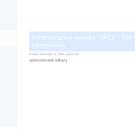
Administratívny asistent, OPĽZ – §54
zamestnaniu
Pridané
November 12, 2016
|
upsvar Br
sponzorované odkazy