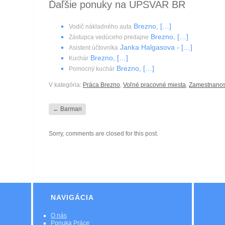
Ďaľšie ponuky na UPSVAR BR
Brezno, […]
Vodič nákladného auta
Brezno, […]
Zástupca vedúceho predajne
Janka Halgasova - […]
Asistent účtovníka
Brezno, […]
Kuchár
Brezno, […]
Pomocný kuchár
V kategória:
Práca Brezno
,
Voľné pracovné miesta
,
Zamestnano
←
Barman
Sorry, comments are closed for this post.
NAVIGÁCIA
O nás
Ponuka Práce