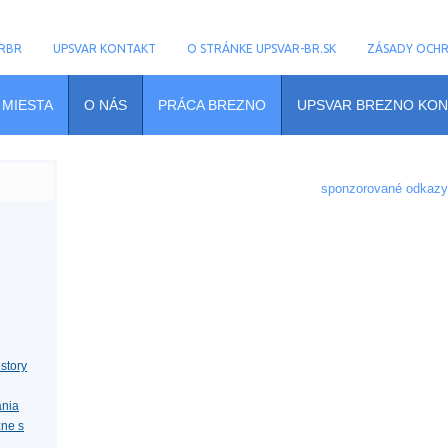
RBR
UPSVAR KONTAKT
O STRÁNKE UPSVAR-BR.SK
ZÁSADY OCH
 MIESTA
O NÁS
PRÁCA BREZNO
UPSVAR BREZNO KON
sponzorované odkazy
story
ania
zne s