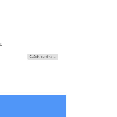
sť
Čašník, servírka
→