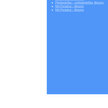
Predavač/ka – pokladník/čka, Brezno
NN Poradca – Brezno
NN Poradca – Brezno