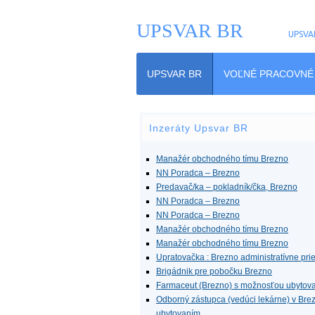
UPSVAR BR
UPSVA
UPSVAR BR
VOĽNÉ PRACOVNÉ
Inzeráty Upsvar BR
Manažér obchodného tímu Brezno
NN Poradca – Brezno
Predavač/ka – pokladník/čka, Brezno
NN Poradca – Brezno
NN Poradca – Brezno
Manažér obchodného tímu Brezno
Manažér obchodného tímu Brezno
Upratovačka : Brezno administratívne prie
Brigádnik pre pobočku Brezno
Farmaceut (Brezno) s možnosťou ubytov
Odborný zástupca (vedúci lekárne) v Bre
ubytovaním