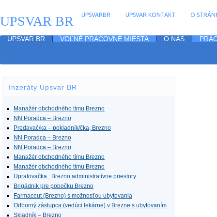
UPSVARBR
UPSVAR KONTAKT
O STRÁNK
UPSVAR BR
UPSVAR BR
VOĽNÉ PRACOVNÉ MIESTA
O NÁS
PRÁC
Inzeráty Upsvar BR
Manažér obchodného tímu Brezno
NN Poradca – Brezno
Predavač/ka – pokladník/čka, Brezno
NN Poradca – Brezno
NN Poradca – Brezno
Manažér obchodného tímu Brezno
Manažér obchodného tímu Brezno
Upratovačka : Brezno administratívne priestory
Brigádnik pre pobočku Brezno
Farmaceut (Brezno) s možnosťou ubytovania
Odborný zástupca (vedúci lekárne) v Brezne s ubytovaním
Skladník – Brezno