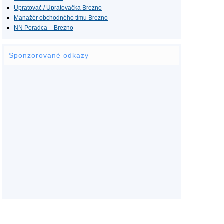
Upratovač / Upratovačka Brezno
Manažér obchodného tímu Brezno
NN Poradca – Brezno
Sponzorované odkazy