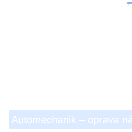
spo
Automechanik – oprava ná