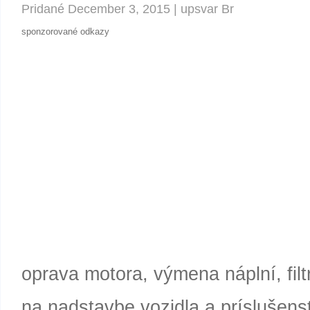
Pridané
December 3, 2015
|
upsvar Br
sponzorované odkazy
oprava motora, výmena náplní, fil
na nadstavbe vozidla a príslušen