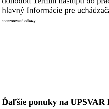
dohodou Termín nástupu do prá
hlavný Informácie pre uchádza
sponzorované odkazy
Ďaľšie ponuky na UPSVAR