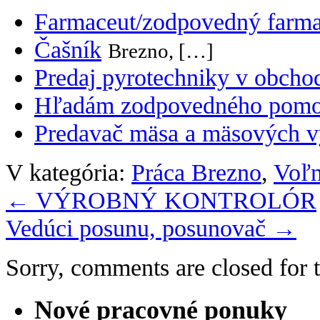
Farmaceut/zodpovedný farma
Čašník
Brezno, […]
Predaj pyrotechniky v obcho
Hľadám zodpovedného pomoc
Predavač mäsa a mäsových v
V kategória:
Práca Brezno
,
Voľn
←
VÝROBNÝ KONTROLÓR
Vedúci posunu, posunovač
→
Sorry, comments are closed for t
Nové pracovné ponuky