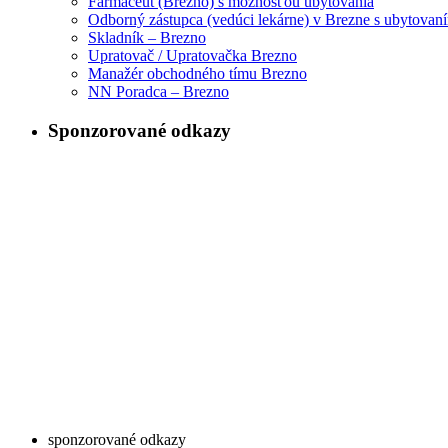
Farmaceut (Brezno) s možnosťou ubytovania
Odborný zástupca (vedúci lekárne) v Brezne s ubytovan
Skladník – Brezno
Upratovač / Upratovačka Brezno
Manažér obchodného tímu Brezno
NN Poradca – Brezno
Sponzorované odkazy
sponzorované odkazy