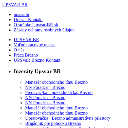
UPSVAR BR
upsvarbr
Upsvar Kontakt
O stránke Upsvar-BR.sk
Zásady ochrany osobných údajov
UPSVAR BR
Voľné pracovné miesta
O nás
Práca Brezno
UPSVaR Brezno Kontakt
Inzeráty Upsvar BR
Manažér obchodného tímu Brezno
NN Poradca – Brezno
Predavač/ka – pokladník/čka, Brezno
NN Poradca – Brezno
NN Poradca – Brezno
Manažér obchodného tímu Brezno
Manažér obchodného tímu Brezno
Upratovačka : Brezno administratívne priestory
Brigádnik pre pobočku Brezno