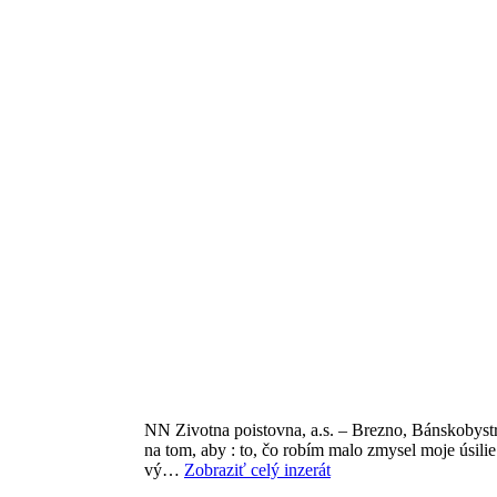
NN Zivotna poistovna, a.s. – Brezno, Bánskobystri
na tom, aby : to, čo robím malo zmysel moje úsil
vý…
Zobraziť celý inzerát