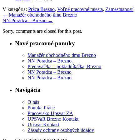
V kategória:
Práca Brezno
,
Voľné pracovné miesta
,
Zamestnanosť
←
Manažér obchodného tímu Brezno
NN Poradca – Brezno
→
Sorry, comments are closed for this post.
Nové pracovné ponuky
Manažér obchodného tímu Brezno
NN Poradca – Brezno
Predavač/ka – pokladník/čka, Brezno
NN Poradca – Brezno
NN Poradca – Brezno
Navigácia
O nás
Ponuka Práce
Pracovisko Upsvar ZA
UPSVaR Brezno Kontakt
Upsvar Kontakt
Zásady ochrany osobných údajov