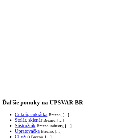
Ďaľšie ponuky na UPSVAR BR
Cukrár, cukrárka
Brezno, […]
Stolár, sklenár
Brezno, […]
Sústružník
Brezno industry, […]
Upratovačka
Brezno, […]
Chyžná
Brezno, […]