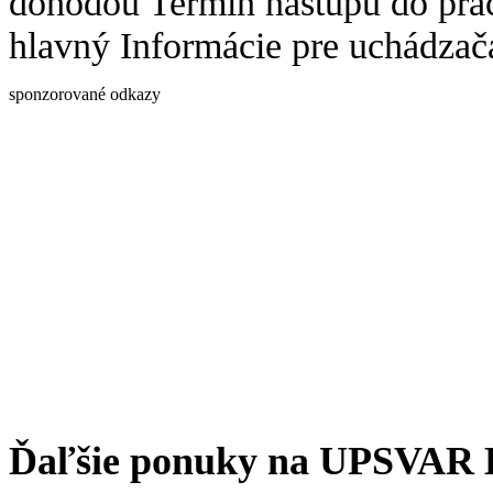
dohodou Termín nástupu do prá
hlavný Informácie pre uchádza
sponzorované odkazy
Ďaľšie ponuky na UPSVAR