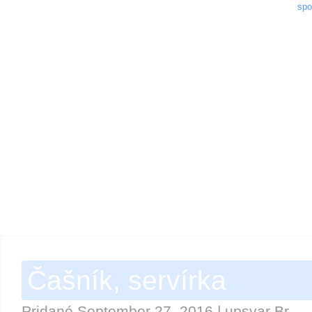
spo
Čašník, servírka
Pridané
September 27, 2016
|
upsvar Br