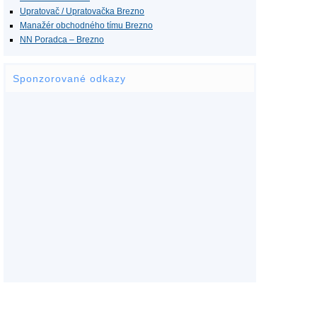
Upratovač / Upratovačka Brezno
Manažér obchodného tímu Brezno
NN Poradca – Brezno
Sponzorované odkazy