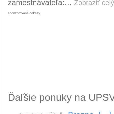
zamestnávateľa:…
Zobraziť celý
sponzorované odkazy
Ďaľšie ponuky na UPS