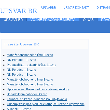
UPSVARBR
UPSVAR KONTAKT
O STRÁNK
UPSVAR BR
UPSVAR BR
VOĽNÉ PRACOVNÉ MIESTA
O NÁS
PRÁC
Inzeráty Upsvar BR
Manažér obchodného tímu Brezno
NN Poradca – Brezno
Predavač/ka – pokladník/čka, Brezno
NN Poradca – Brezno
NN Poradca – Brezno
Manažér obchodného tímu Brezno
Manažér obchodného tímu Brezno
Upratovačka : Brezno administratívne priestory
Brigádnik pre pobočku Brezno
Farmaceut (Brezno) s možnosťou ubytovania
Odborný zástupca (vedúci lekárne) v Brezne s ubytovaním
Skladník – Brezno