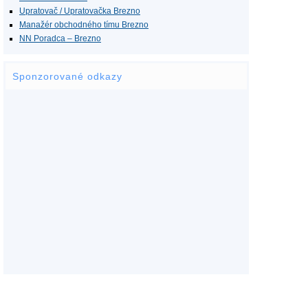
Upratovač / Upratovačka Brezno
Manažér obchodného tímu Brezno
NN Poradca – Brezno
Sponzorované odkazy