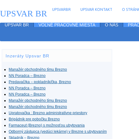
UPSVARBR
UPSVAR KONTAKT
O STRÁNK
UPSVAR BR
UPSVAR BR
VOĽNÉ PRACOVNÉ MIESTA
O NÁS
PRÁC
Inzeráty Upsvar BR
Manažér obchodného tímu Brezno
NN Poradca – Brezno
Predavač/ka – pokladník/čka, Brezno
NN Poradca – Brezno
NN Poradca – Brezno
Manažér obchodného tímu Brezno
Manažér obchodného tímu Brezno
Upratovačka : Brezno administratívne priestory
Brigádnik pre pobočku Brezno
Farmaceut (Brezno) s možnosťou ubytovania
Odborný zástupca (vedúci lekárne) v Brezne s ubytovaním
Skladník – Brezno