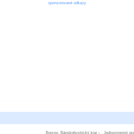
sponzorované odkazy
Brezno, Bánskobystrický kraj – . Jednozmenný p