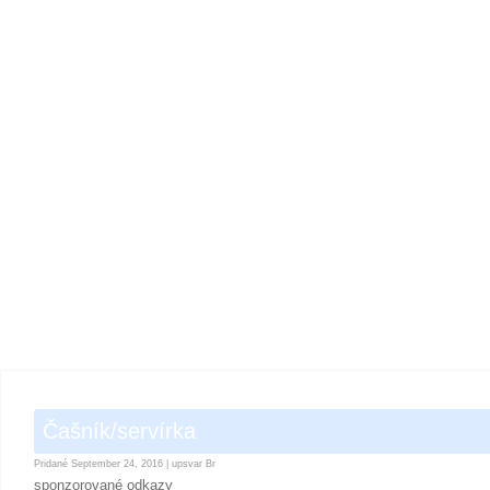
Čašník/servírka
Pridané
September 24, 2016
|
upsvar Br
sponzorované odkazy