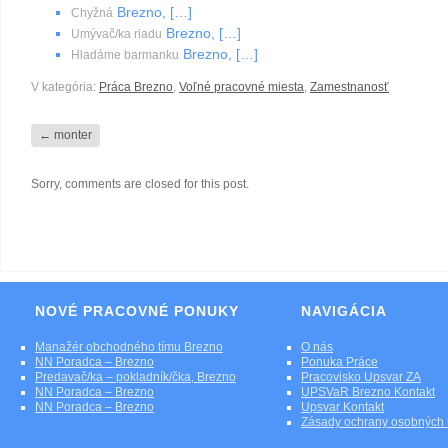
Brezno, […]
Chyžná
Brezno, […]
Umývač/ka riadu
Brezno, […]
Hladáme barmanku
V kategória:
Práca Brezno
,
Voľné pracovné miesta
,
Zamestnanosť
←
monter
Sorry, comments are closed for this post.
NOVÉ PRACOVNÉ PONUKY
NAVIGÁCIA
Manažér obchodného tímu Brezno
O nás
NN Poradca – Brezno
Ponuka Práce
Predavač/ka – pokladník/čka, Brezno
Pracovisko Upsvar ZA
NN Poradca – Brezno
UPSVaR Brezno Kontakt
NN Poradca – Brezno
Upsvar Kontakt
Zásady ochrany osobných 