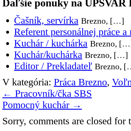
Ďaľšie ponuky na UPSVAR
Čašník, servírka
Brezno, […]
Referent personálnej práce a
Kuchár / kuchárka
Brezno, […
Kuchár/kuchárka
Brezno, […]
Editor / Prekladateľ
Brezno, [
V kategória:
Práca Brezno
,
Voľn
←
Pracovník/čka SBS
Pomocný kuchár
→
Sorry, comments are closed for t