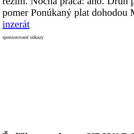
režim. Nočná práca: áno. Druh
pomer Ponúkaný plat dohodou 
inzerát
sponzorované odkazy