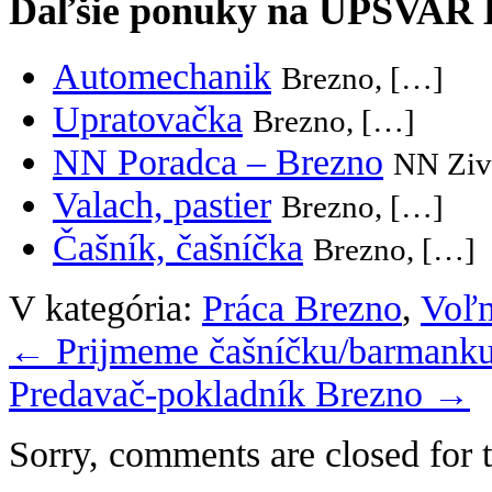
Ďaľšie ponuky na UPSVAR
Automechanik
Brezno, […]
Upratovačka
Brezno, […]
NN Poradca – Brezno
NN Ziv
Valach, pastier
Brezno, […]
Čašník, čašníčka
Brezno, […]
V kategória:
Práca Brezno
,
Voľn
←
Prijmeme čašníčku/barmank
Predavač-pokladník Brezno
→
Sorry, comments are closed for t