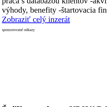
práca s databázou klientov -ak
výhody, benefity -štartovacia f
Zobraziť celý inzerát
sponzorované odkazy