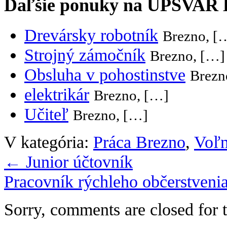
Ďaľšie ponuky na UPSVAR
Drevársky robotník
Brezno, [
Strojný zámočník
Brezno, […]
Obsluha v pohostinstve
Brezn
elektrikár
Brezno, […]
Učiteľ
Brezno, […]
V kategória:
Práca Brezno
,
Voľn
←
Junior účtovník
Pracovník rýchleho občerstveni
Sorry, comments are closed for t