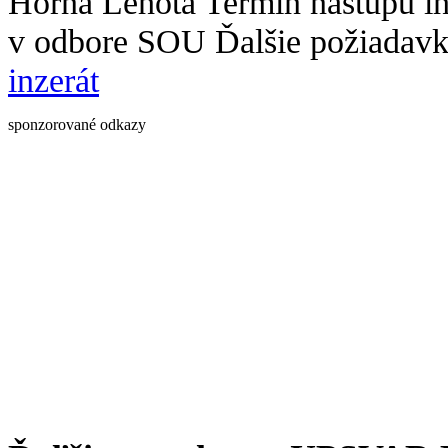
Horná Lehota Termín nástupu i
v odbore SOU Ďalšie požiadav
inzerát
sponzorované odkazy