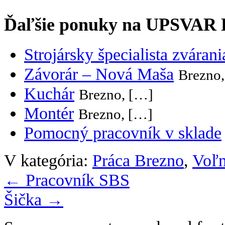
Ďaľšie ponuky na UPSVAR
Strojársky špecialista zvárani
Závorár – Nová Maša
Brezno
Kuchár
Brezno, […]
Montér
Brezno, […]
Pomocný pracovník v sklade
V kategória:
Práca Brezno
,
Voľn
←
Pracovník SBS
Šička
→