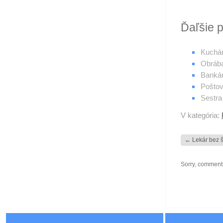
Ďaľšie
Kuchá
Obrába
Bankár
Poštov
Sestra
V kategória:
←
Lekár bez š
Sorry, comments