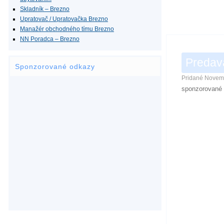
Skladník – Brezno
Upratovač / Upratovačka Brezno
Manažér obchodného tímu Brezno
NN Poradca – Brezno
Predav
Sponzorované odkazy
Pridané
Novemb
sponzorované