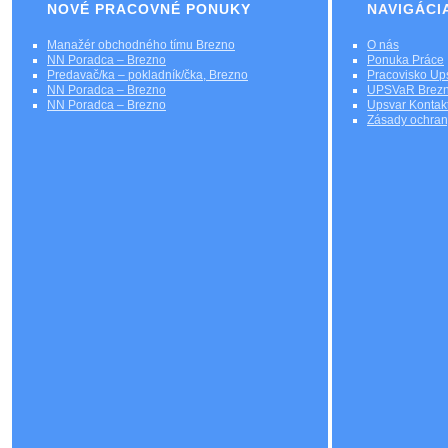
NOVÉ PRACOVNÉ PONUKY
NAVIGÁCI
Manažér obchodného tímu Brezno
O nás
NN Poradca – Brezno
Ponuka Práce
Predavač/ka – pokladník/čka, Brezno
Pracovisko Up
NN Poradca – Brezno
UPSVaR Brezn
NN Poradca – Brezno
Upsvar Kontak
Zásady ochran