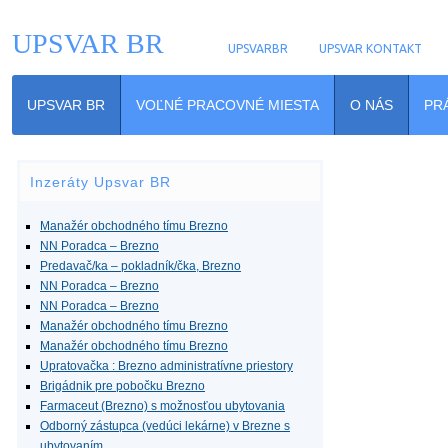
UPSVAR BR
UPSVARBR
UPSVAR KONTAKT
UPSVAR BR
VOĽNÉ PRACOVNÉ MIESTA
O NÁS
PR
Inzeráty Upsvar BR
Manažér obchodného tímu Brezno
NN Poradca – Brezno
Predavač/ka – pokladník/čka, Brezno
NN Poradca – Brezno
NN Poradca – Brezno
Manažér obchodného tímu Brezno
Manažér obchodného tímu Brezno
Upratovačka : Brezno administratívne priestory
Brigádnik pre pobočku Brezno
Farmaceut (Brezno) s možnosťou ubytovania
Odborný zástupca (vedúci lekárne) v Brezne s
ubytovaním