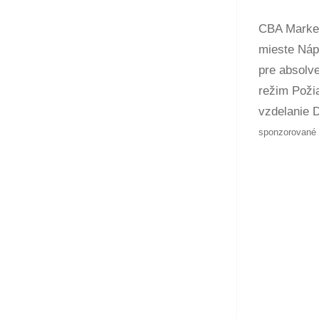
CBA Market
mieste Náp
pre absolv
režim Poži
vzdelanie 
sponzorované