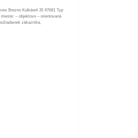
okres Brezno Kolkáreň 35 97681 Typ
 mieste: – objektovo – orientovaná
 požiadaviek zákazníka,