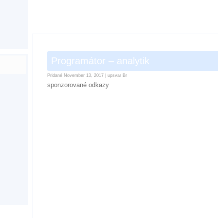
Programátor – analytik
Pridané
November 13, 2017
|
upsvar Br
sponzorované odkazy