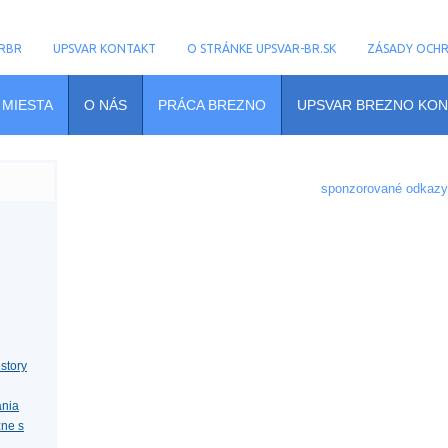
RBR
UPSVAR KONTAKT
O STRÁNKE UPSVAR-BR.SK
ZÁSADY OCH
 MIESTA
O NÁS
PRÁCA BREZNO
UPSVAR BREZNO KON
sponzorované odkazy
story
ania
zne s