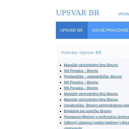
UPSVAR BR
UPSVA
UPSVAR BR
VOĽNÉ PRACOVNÉ
Inzeráty Upsvar BR
Manažér obchodného tímu Brezno
NN Poradca – Brezno
Predavač/ka – pokladník/čka, Brezno
NN Poradca – Brezno
NN Poradca – Brezno
Manažér obchodného tímu Brezno
Manažér obchodného tímu Brezno
Upratovačka : Brezno administratívne prie
Brigádnik pre pobočku Brezno
Farmaceut (Brezno) s možnosťou ubytov
Odborný zástupca (vedúci lekárne) v Bre
ubytovaním