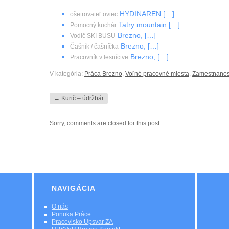
HYDINAREN […]
ošetrovateľ oviec
Tatry mountain […]
Pomocný kuchár
Brezno, […]
Vodič SKI BUSU
Brezno, […]
Čašník / čašníčka
Brezno, […]
Pracovník v lesníctve
V kategória:
Práca Brezno
,
Voľné pracovné miesta
,
Zamestnano
←
Kurič – údržbár
Sorry, comments are closed for this post.
NAVIGÁCIA
O nás
Ponuka Práce
Pracovisko Upsvar ZA