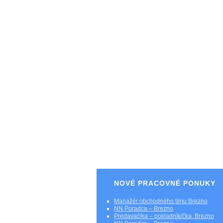
NOVÉ PRACOVNÉ PONUKY
Manažér obchodného tímu Brezno
NN Poradca – Brezno
Predavač/ka – pokladník/čka, Brezno