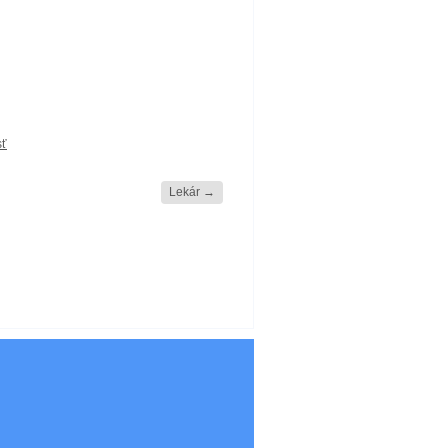
sť
Lekár
→