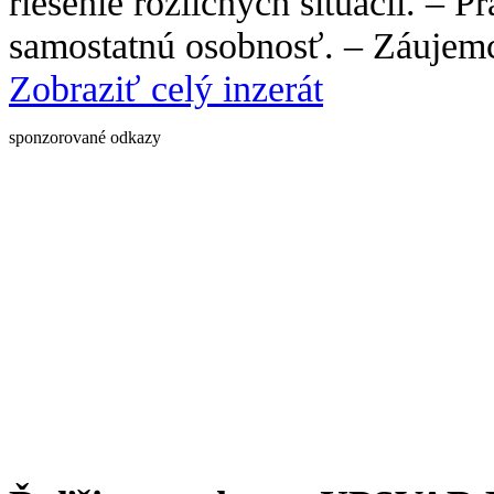
riešenie rozličných situácií. – P
samostatnú osobnosť. – Záujemc
Zobraziť celý inzerát
sponzorované odkazy