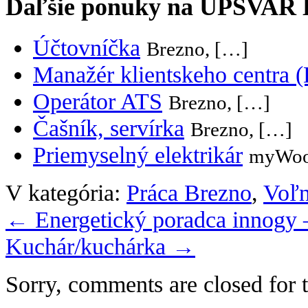
Ďaľšie ponuky na UPSVAR
Účtovníčka
Brezno, […]
Manažér klientskeho centra 
Operátor ATS
Brezno, […]
Čašník, servírka
Brezno, […]
Priemyselný elektrikár
myWoo
V kategória:
Práca Brezno
,
Voľn
←
Energetický poradca innogy 
Kuchár/kuchárka
→
Sorry, comments are closed for t