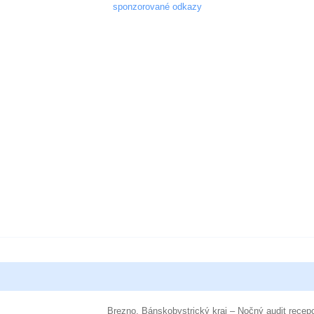
sponzorované odkazy
Brezno, Bánskobystrický kraj – Nočný audit recep