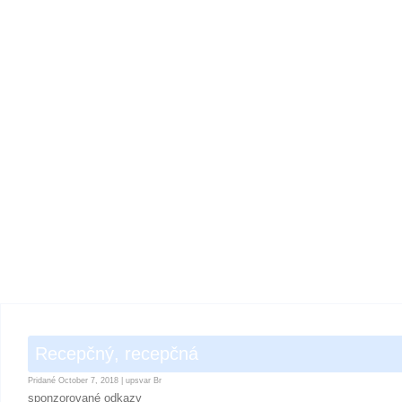
Recepčný, recepčná
Pridané
October 7, 2018
|
upsvar Br
sponzorované odkazy