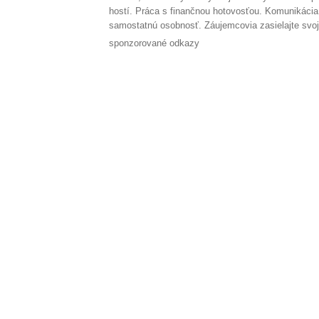
hostí. Práca s finančnou hotovosťou. Komunikácia s
samostatnú osobnosť. Záujemcovia zasielajte svo
sponzorované odkazy