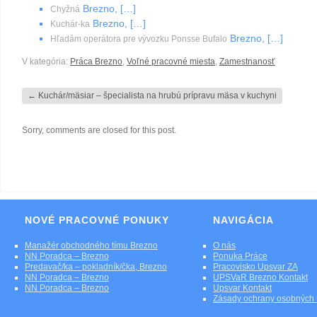
Brezno, […]
Chyžná
Brezno, […]
Kuchár-ka
Brezno, […]
Hľadám operátora pre vývozku Ponsse Bufalo
V kategória:
Práca Brezno
,
Voľné pracovné miesta
,
Zamestnanosť
←
Kuchár/mäsiar – špecialista na hrubú prípravu mäsa v kuchyni
Sorry, comments are closed for this post.
NOVÉ PRACOVNÉ PONUKY
NAVIGÁCIA
Manažér obchodného tímu Brezno
O nás
NN Poradca – Brezno
Ponuka Práce
Predavač/ka – pokladník/čka, Brezno
Pracovisko Upsvar ZA
NN Poradca – Brezno
UPSVaR Brezno Kontakt
NN Poradca – Brezno
Upsvar Kontakt
Zásady ochrany osobných 