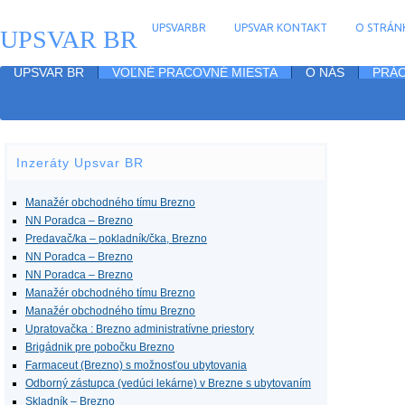
UPSVARBR
UPSVAR KONTAKT
O STRÁNK
UPSVAR BR
UPSVAR BR
VOĽNÉ PRACOVNÉ MIESTA
O NÁS
PRÁC
Inzeráty Upsvar BR
Manažér obchodného tímu Brezno
NN Poradca – Brezno
Predavač/ka – pokladník/čka, Brezno
NN Poradca – Brezno
NN Poradca – Brezno
Manažér obchodného tímu Brezno
Manažér obchodného tímu Brezno
Upratovačka : Brezno administratívne priestory
Brigádnik pre pobočku Brezno
Farmaceut (Brezno) s možnosťou ubytovania
Odborný zástupca (vedúci lekárne) v Brezne s ubytovaním
Skladník – Brezno