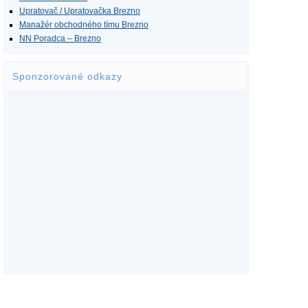
Upratovač / Upratovačka Brezno
Manažér obchodného tímu Brezno
NN Poradca – Brezno
Sponzorované odkazy