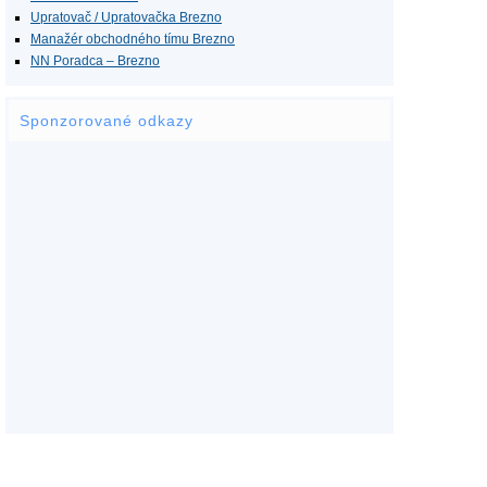
Upratovač / Upratovačka Brezno
Manažér obchodného tímu Brezno
NN Poradca – Brezno
Sponzorované odkazy