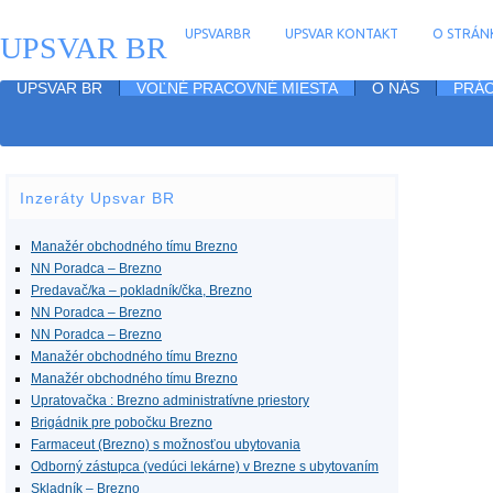
UPSVARBR
UPSVAR KONTAKT
O STRÁNK
UPSVAR BR
UPSVAR BR
VOĽNÉ PRACOVNÉ MIESTA
O NÁS
PRÁC
Inzeráty Upsvar BR
Manažér obchodného tímu Brezno
NN Poradca – Brezno
Predavač/ka – pokladník/čka, Brezno
NN Poradca – Brezno
NN Poradca – Brezno
Manažér obchodného tímu Brezno
Manažér obchodného tímu Brezno
Upratovačka : Brezno administratívne priestory
Brigádnik pre pobočku Brezno
Farmaceut (Brezno) s možnosťou ubytovania
Odborný zástupca (vedúci lekárne) v Brezne s ubytovaním
Skladník – Brezno