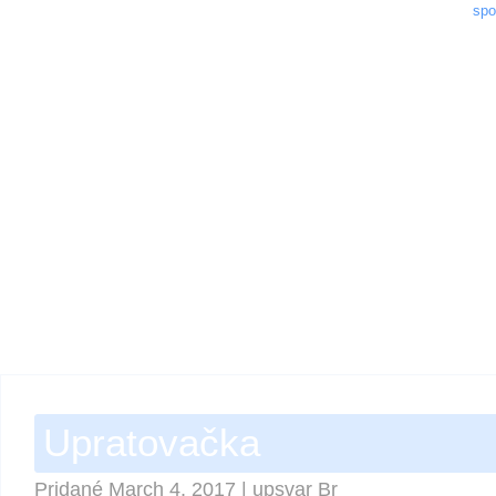
spo
Upratovačka
Pridané
March 4, 2017
|
upsvar Br