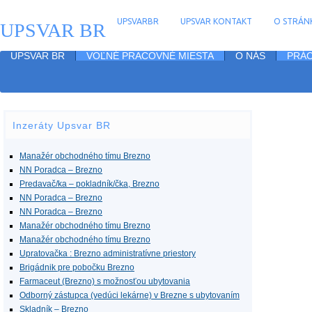
UPSVARBR
UPSVAR KONTAKT
O STRÁNK
UPSVAR BR
UPSVAR BR
VOĽNÉ PRACOVNÉ MIESTA
O NÁS
PRÁC
Inzeráty Upsvar BR
Manažér obchodného tímu Brezno
NN Poradca – Brezno
Predavač/ka – pokladník/čka, Brezno
NN Poradca – Brezno
NN Poradca – Brezno
Manažér obchodného tímu Brezno
Manažér obchodného tímu Brezno
Upratovačka : Brezno administratívne priestory
Brigádnik pre pobočku Brezno
Farmaceut (Brezno) s možnosťou ubytovania
Odborný zástupca (vedúci lekárne) v Brezne s ubytovaním
Skladník – Brezno