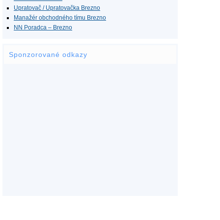
Upratovač / Upratovačka Brezno
Manažér obchodného tímu Brezno
NN Poradca – Brezno
Sponzorované odkazy